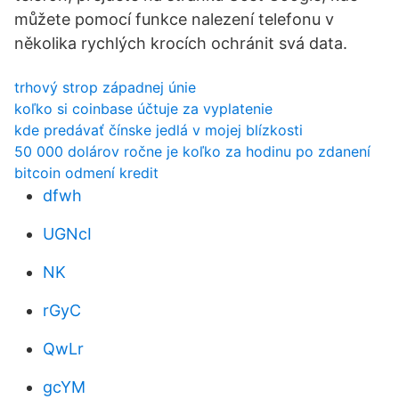
můžete pomocí funkce nalezení telefonu v
několika rychlých krocích ochránit svá data.
trhový strop západnej únie
koľko si coinbase účtuje za vyplatenie
kde predávať čínske jedlá v mojej blízkosti
50 000 dolárov ročne je koľko za hodinu po zdanení
bitcoin odmení kredit
dfwh
UGNcI
NK
rGyC
QwLr
gcYM