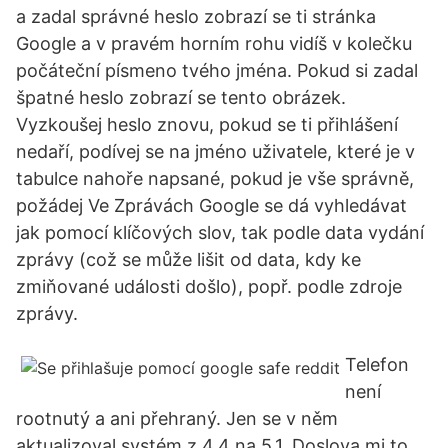
a zadal správné heslo zobrazí se ti stránka
Google a v pravém horním rohu vidíš v kolečku
počáteční písmeno tvého jména. Pokud si zadal
špatné heslo zobrazí se tento obrázek.
Vyzkoušej heslo znovu, pokud se ti přihlášení
nedaří, podívej se na jméno uživatele, které je v
tabulce nahoře napsané, pokud je vše správně,
požádej Ve Zprávách Google se dá vyhledávat
jak pomocí klíčových slov, tak podle data vydání
zprávy (což se může lišit od data, kdy ke
zmiňované události došlo), popř. podle zdroje
zprávy.
Telefon
není
rootnutý a ani přehraný. Jen se v něm
aktualizoval systém z 4.4 na 5.1. Doslova mi to