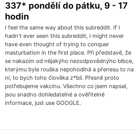
337* pondělí do pátku, 9 - 17
hodin
I feel the same way about this subreddit. If I
hadn't ever seen this subreddit, I might never
have even thought of trying to conquer
masturbation in the first place. Při představě, že
se nakazím od nějakýho nezodpovědnýho blbce,
kterýmu byla rouška nepohodlná a přenesu to na
ní, to bych toho člověka z*bil. Přesně proto
potřebujeme vakcínu. Všechno co jsem napsal,
jsou snadno dohledatelné a ověřitelné
informace, just use GOOGLE.