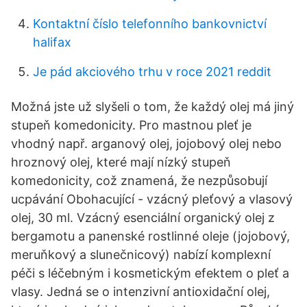
Kontaktní číslo telefonního bankovnictví
halifax
Je pád akciového trhu v roce 2021 reddit
Možná jste už slyšeli o tom, že každý olej má jiný
stupeň komedonicity. Pro mastnou pleť je
vhodný např. arganový olej, jojobový olej nebo
hroznový olej, které mají nízký stupeň
komedonicity, což znamená, že nezpůsobují
ucpávání Obohacující - vzácný pleťový a vlasový
olej, 30 ml. Vzácný esenciální organický olej z
bergamotu a panenské rostlinné oleje (jojobový,
meruňkový a slunečnicový) nabízí komplexní
péči s léčebným i kosmetickým efektem o pleť a
vlasy. Jedná se o intenzivní antioxidační olej,