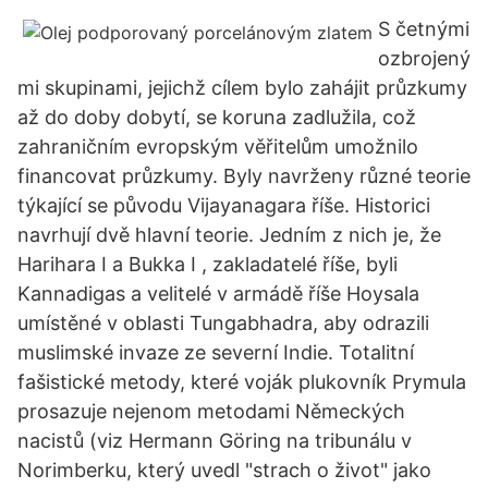
S četnými
ozbrojený
mi skupinami, jejichž cílem bylo zahájit průzkumy
až do doby dobytí, se koruna zadlužila, což
zahraničním evropským věřitelům umožnilo
financovat průzkumy. Byly navrženy různé teorie
týkající se původu Vijayanagara říše. Historici
navrhují dvě hlavní teorie. Jedním z nich je, že
Harihara I a Bukka I , zakladatelé říše, byli
Kannadigas a velitelé v armádě říše Hoysala
umístěné v oblasti Tungabhadra, aby odrazili
muslimské invaze ze severní Indie. Totalitní
fašistické metody, které voják plukovník Prymula
prosazuje nejenom metodami Německých
nacistů (viz Hermann Göring na tribunálu v
Norimberku, který uvedl "strach o život" jako