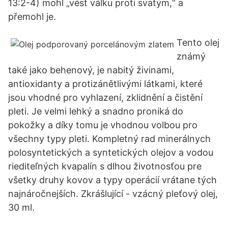
13:2-4) mohl „vést válku proti svatým,“ a
přemohl je.
Tento olej
známý
také jako behenový, je nabitý živinami,
antioxidanty a protizánětlivými látkami, které
jsou vhodné pro vyhlazení, zklidnění a čistění
pleti. Je velmi lehký a snadno proniká do
pokožky a díky tomu je vhodnou volbou pro
všechny typy pleti. Kompletný rad minerálnych
polosyntetických a syntetických olejov a vodou
riediteľných kvapalín s dlhou životnosťou pre
všetky druhy kovov a typy operácií vrátane tých
najnáročnejších. Zkrášlující - vzácný pleťový olej,
30 ml.