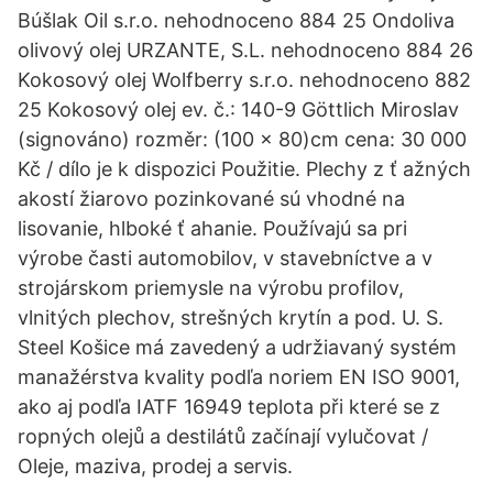
Búšlak Oil s.r.o. nehodnoceno 884 25 Ondoliva
olivový olej URZANTE, S.L. nehodnoceno 884 26
Kokosový olej Wolfberry s.r.o. nehodnoceno 882
25 Kokosový olej ev. č.: 140-9 Göttlich Miroslav
(signováno) rozměr: (100 x 80)cm cena: 30 000
Kč / dílo je k dispozici Použitie. Plechy z ť ažných
akostí žiarovo pozinkované sú vhodné na
lisovanie, hlboké ť ahanie. Používajú sa pri
výrobe časti automobilov, v stavebníctve a v
strojárskom priemysle na výrobu profilov,
vlnitých plechov, strešných krytín a pod. U. S.
Steel Košice má zavedený a udržiavaný systém
manažérstva kvality podľa noriem EN ISO 9001,
ako aj podľa IATF 16949 teplota při které se z
ropných olejů a destilátů začínají vylučovat /
Oleje, maziva, prodej a servis.