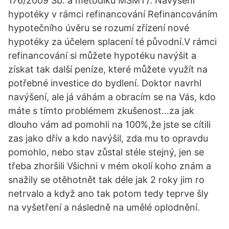
176/2009 Sb. a metodiku MŠMT). Navýšení
hypotéky v rámci refinancování Refinancováním
hypotečního úvěru se rozumí zřízení nové
hypotéky za účelem splacení té původní.V rámci
refinancování si můžete hypotéku navýšit a
získat tak další peníze, které můžete využít na
potřebné investice do bydlení. Doktor navrhl
navýšení, ale já váhám a obracím se na Vás, kdo
máte s tímto problémem zkušenost…za jak
dlouho vám ad pomohli na 100%,že jste se cítili
zas jako dřív a kdo navýšil, zda mu to opravdu
pomohlo, nebo stav zůstal stéle stejný, jen se
třeba zhoršili Všichni v mém okolí koho znám a
snažily se otěhotnět tak déle jak 2 roky jim ro
netrvalo a když ano tak potom tedy teprve šly
na vyšetření a následně na umělé oplodnění.