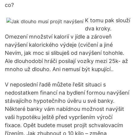
co?
K tomu pak slouží
dva kroky.
Omezení množství kalorií v jídle a zároveň
navýšení kalorického výdeje (cvičení a jiné
Nevím, jak moc si slibuješ od navýšení tohohle.
Ale dlouhodobí hráči posilají vozíky mezi 25k- až
mnoho už dlouho. Ani nemusí být kupující..
V neposlední řadě můžete řešit situaci s
nedostatkem financí na bydlení formou navýšení
stávajícího hypotečního úvěru u své banky.
Některé banky vám nabídnou možnost navýšit
vaši hypotéku ještě před vypršením výročí
fixace. Opět budete muset projít schvalovacím
řízením. Jak zhubnout o 10 kilo – změna