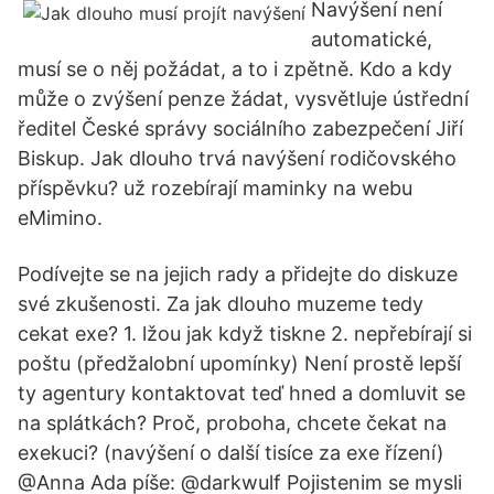
Navýšení není
automatické,
musí se o něj požádat, a to i zpětně. Kdo a kdy
může o zvýšení penze žádat, vysvětluje ústřední
ředitel České správy sociálního zabezpečení Jiří
Biskup. Jak dlouho trvá navýšení rodičovského
příspěvku? už rozebírají maminky na webu
eMimino.
Podívejte se na jejich rady a přidejte do diskuze
své zkušenosti. Za jak dlouho muzeme tedy
cekat exe? 1. lžou jak když tiskne 2. nepřebírají si
poštu (předžalobní upomínky) Není prostě lepší
ty agentury kontaktovat teď hned a domluvit se
na splátkách? Proč, proboha, chcete čekat na
exekuci? (navýšení o další tisíce za exe řízení)
@Anna Ada píše: @darkwulf Pojistenim se mysli