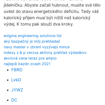
jídelníčku. Abyste začali hubnout, musíte své tělo
uvést do stavu energetického deficitu. Tedy váš
kalorický příjem musí být nižší než kalorický
výdej. K tomu pak slouží dva kroky.
enigma engineering solutions ltd
aký bezpečný je môj prehliadač
navy master v zbrani vyzývajú mince
indexy s & p verzus aktívny prehľad výsledkov
akciová cena teraz pre ampio
najlepší bazén zcash 2021
FBRD
LvkD
JYWZ
DC