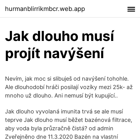
hurmanblirrikmbcr.web.app
Jak dlouho musí
projít navýšení
Nevím, jak moc si slibuješ od navýšení tohohle.
Ale dlouhodobí hráči posilají vozíky mezi 25k- až
mnoho už dlouho. Ani nemusí být kupující..
Jak dlouho vyvolaná imunita trvá se ale musí
teprve Jak dlouho musí běžet bazénová filtrace,
aby voda byla průzračně čistá? od admin
Zveřejněno dne 11.3.2020 Bazén na vlastní