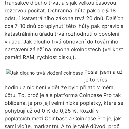
transakce dlouho trvat a s jak velkou časovou
rezervou počítat. Ochranná lhůta pak dle § 18
odst. 1 katastrálního zákona trvá 20 dnů. Dalších
cca 7-10 dnů po uplynutí této lhůty pak zpravidla
katastrálnímu úřadu trvá rozhodnutí o povolení
vkladu. Jak dlouho trvá obnovení do továrního
nastavení záleží na mnoha okolnostech (velikost
paměti RAM, rychlost disku,).
Poslal jsem a už
je to přes
hodinu a nic není vidět že bylo přijato v mém
účtu. To, proč je ale platforma Coinbase Pro tak
oblíbená, je pro její velmi nízké poplatky, které se
pohybují už od 0 % do 0,25 %. Rozdíl v
poplatcích mezi Coinbase a Coinbase Pro je, jak
sami vidíte, markantní. A to je také důvod, proč