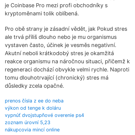
je Coinbase Pro mezi profi obchodníky s
kryptoměnami tolik oblíbená.
Pro obě strany je zásadní vědět, jak Pokud stres
ale trvá příliš dlouho nebo je mu organismus
vystaven často, účinek je vesměs negativní.
Akutní neboli krátkodobý stres je okamžitá
reakce organismu na náročnou situaci, přičemž k
regeneraci dochází obvykle velmi rychle. Naproti
tomu dlouhotrvající (chronický) stres má
důsledky zcela opačné.
prenos čísla z ee do neba
výkon od tenge k doláru
vypnúť dvojstupňové overenie ps4
zoznam úrovní 5,23
nákupcovia mincí online