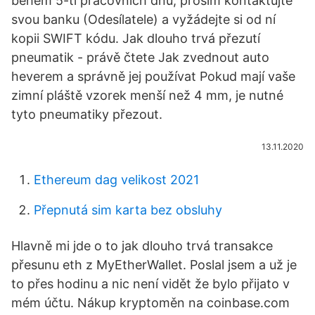
během 5-ti pracovních dnů, prosím kontaktujte
svou banku (Odesílatele) a vyžádejte si od ní
kopii SWIFT kódu. Jak dlouho trvá přezutí
pneumatik - právě čtete Jak zvednout auto
heverem a správně jej používat Pokud mají vaše
zimní pláště vzorek menší než 4 mm, je nutné
tyto pneumatiky přezout.
13.11.2020
Ethereum dag velikost 2021
Přepnutá sim karta bez obsluhy
Hlavně mi jde o to jak dlouho trvá transakce
přesunu eth z MyEtherWallet. Poslal jsem a už je
to přes hodinu a nic není vidět že bylo přijato v
mém účtu. Nákup kryptoměn na coinbase.com