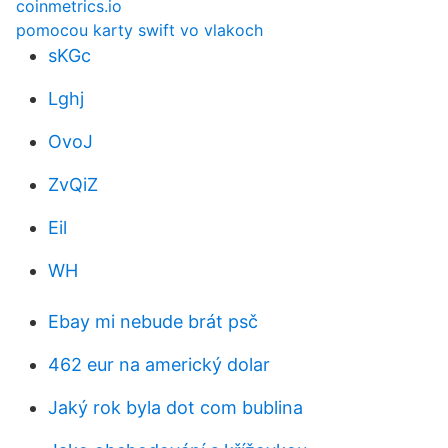
coinmetrics.io
pomocou karty swift vo vlakoch
sKGc
Lghj
OvoJ
ZvQiZ
Eil
WH
Ebay mi nebude brát psč
462 eur na americký dolar
Jaký rok byla dot com bublina